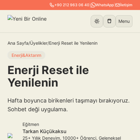
+90 212 963 06 40
|
WhatsApp
|
İletişim
Menu
Ana Sayfa
/
Üyelikler
/
Enerji Reset ile Yenilenin
Enerji&Aktarım
Enerji Reset ile
Yenilenin
Hafta boyunca birikenleri taşımayı bırakıyoruz.
Sohbet deği uygulama.
Eğitmen
Tarkan Küçükaksu
25+ Yıllık Deneyim, 10000+ Öğrenci, Geleneksel