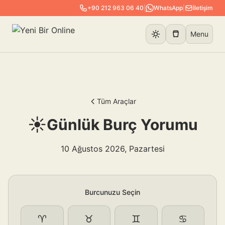
+90 212 963 06 40
|
WhatsApp
|
İletişim
Menu
Tüm Araçlar
☀️
Günlük Burç Yorumu
10 Ağustos 2026, Pazartesi
Burcunuzu Seçin
♈
♉
♊
♋