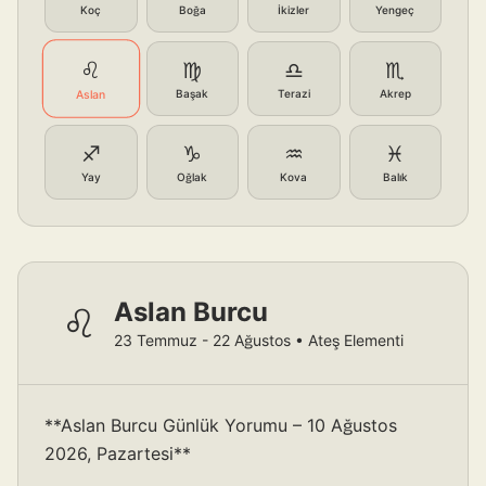
Koç
Boğa
İkizler
Yengeç
♌
♍
♎
♏
Başak
Terazi
Akrep
Aslan
♐
♑
♒
♓
Yay
Oğlak
Kova
Balık
Aslan Burcu
♌
23 Temmuz - 22 Ağustos • Ateş Elementi
**Aslan Burcu Günlük Yorumu – 10 Ağustos
2026, Pazartesi**