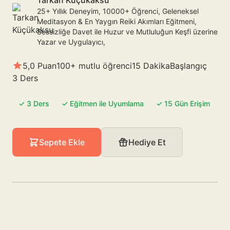
Tarkan Küçükaksu
25+ Yıllık Deneyim, 10000+ Öğrenci, Geleneksel
Meditasyon & En Yaygın Reiki Akımları Eğitmeni,
Sessizliğe Davet ile Huzur ve Mutluluğun Keşfi üzerine
Yazar ve Uygulayıcı,
5,0 Puan
100+ mutlu öğrenci
15 Dakika
Başlangıç
3 Ders
✓ 3 Ders
✓ Eğitmen ile Uyumlama
✓ 15 Gün Erişim
Sepete Ekle
Hediye Et