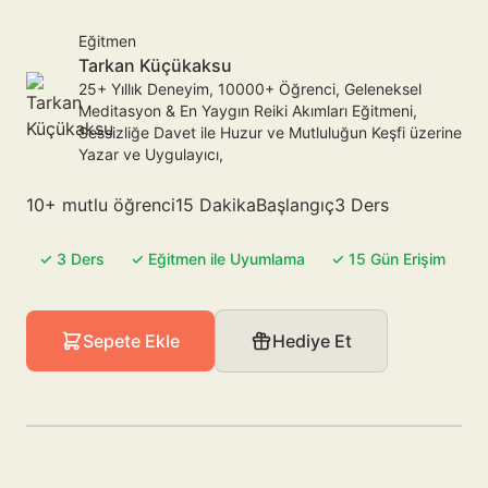
Eğitmen
Tarkan Küçükaksu
25+ Yıllık Deneyim, 10000+ Öğrenci, Geleneksel
Meditasyon & En Yaygın Reiki Akımları Eğitmeni,
Sessizliğe Davet ile Huzur ve Mutluluğun Keşfi üzerine
Yazar ve Uygulayıcı,
10+ mutlu öğrenci
15 Dakika
Başlangıç
3 Ders
✓ 3 Ders
✓ Eğitmen ile Uyumlama
✓ 15 Gün Erişim
Sepete Ekle
Hediye Et