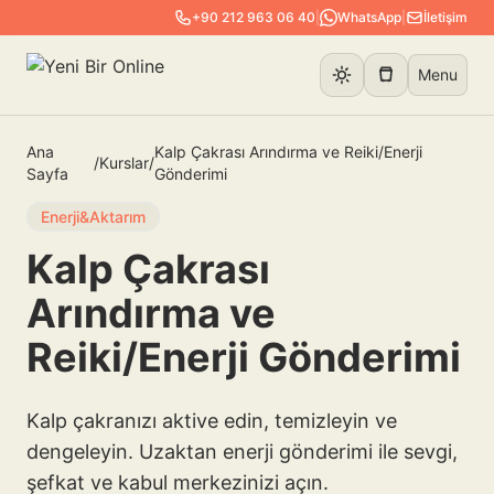
+90 212 963 06 40
|
WhatsApp
|
İletişim
Menu
Ana
Kalp Çakrası Arındırma ve Reiki/Enerji
/
Kurslar
/
Sayfa
Gönderimi
Enerji&Aktarım
Kalp Çakrası
Arındırma ve
Reiki/Enerji Gönderimi
Kalp çakranızı aktive edin, temizleyin ve
dengeleyin. Uzaktan enerji gönderimi ile sevgi,
şefkat ve kabul merkezinizi açın.