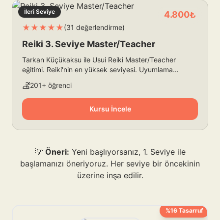
İleri Seviye
4.800₺
★★★★★
(31 değerlendirme)
Reiki 3. Seviye Master/Teacher
Tarkan Küçükaksu ile Usui Reiki Master/Teacher
eğitimi. Reiki'nin en yüksek seviyesi. Uyumlama
yapabilme yetkisi, sınırsız potansiyel.
201+ öğrenci
Kursu İncele
💡
Öneri:
Yeni başlıyorsanız, 1. Seviye ile
başlamanızı öneriyoruz. Her seviye bir öncekinin
üzerine inşa edilir.
%16 Tasarruf