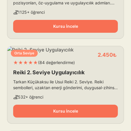
pozisyonları, öz-uygulama ve uygulayıcılık adımları.
Başlangıç seviyesi.
1125+ öğrenci
Kursu İncele
Orta Seviye
2.450₺
★★★★★
(84 değerlendirme)
Reiki 2. Seviye Uygulayıcılık
Tarkan Küçükaksu ile Usui Reiki 2. Seviye. Reiki
sembolleri, uzaktan enerji gönderimi, duygusal-zihinsel
çalışma. Reiki pratiğinizi genişletin.
532+ öğrenci
Kursu İncele