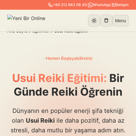
+90 212 963 06 40
|
WhatsApp
|
İletişim
Menu
Ana Sayfa
Eğitimler
Usui Reiki Eğitimi
Hemen Başlayabilirsiniz
Usui Reiki Eğitimi:
Bir
Günde Reiki Öğrenin
Dünyanın en popüler enerji şifa tekniği
olan
Usui Reiki
ile daha pozitif, daha az
stresli, daha mutlu bir yaşama adım atın.