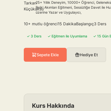
25+ Yıllık Deneyim, 10000+ Öğrenci, Geleneks
Reiki Akımları Eğitmeni, Sessizliğe Davet ile H
üzerine Yazar ve Uygulayıcı,
10+ mutlu öğrenci
15 Dakika
Başlangıç
3 Ders
✓ 3 Ders
✓ Eğitmen ile Uyumlama
✓ 15 Gün E
Sepete Ekle
Hediye Et
Kurs Hakkında