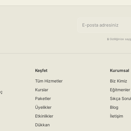
E-posta adresiniz
🔒 Gizliliğinize s
Keşfet
Kurumsal
Tüm Hizmetler
Biz Kimiz
Kurslar
Eğitmenler
İç
Paketler
Sıkça Soru
Üyelikler
Blog
Etkinlikler
İletişim
Dükkan