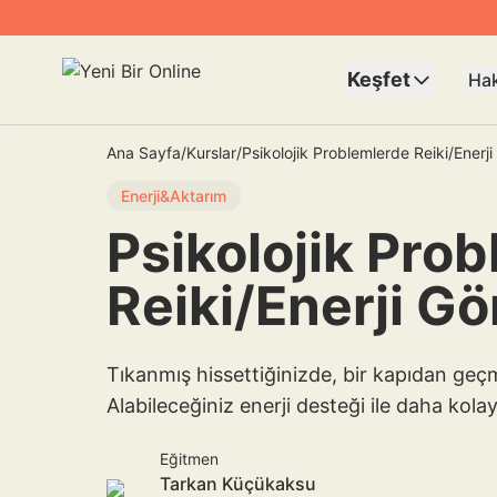
Keşfet
Ha
Ana Sayfa
/
Kurslar
/
Psikolojik Problemlerde Reiki/Enerj
Enerji&Aktarım
Psikolojik Pro
Reiki/Enerji G
Tıkanmış hissettiğinizde, bir kapıdan geçm
Alabileceğiniz enerji desteği ile daha kolayl
Eğitmen
Tarkan Küçükaksu