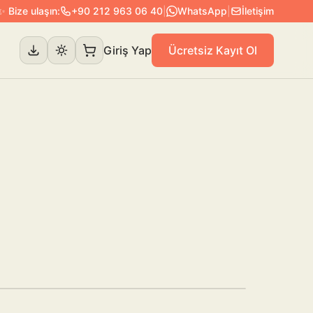
✨ Bize ulaşın:
+90 212 963 06 40
|
WhatsApp
|
İletişim
Giriş Yap
Ücretsiz Kayıt Ol