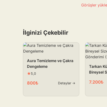
Görüşler yükle
İlginizi Çekebilir
Aura Temizleme ve Çakra
Dengeleme
Tarkan Kü
Bireysel S
5,0
Gönderimi
7.200₺
800₺
Detaylar →