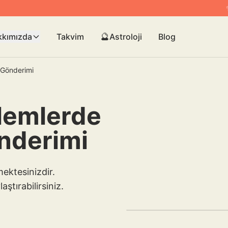
🔮
kkımızda
Takvim
Astroloji
Blog
i Gönderimi
blemlerde
önderimi
ektesinizdir.
aştırabilirsiniz.