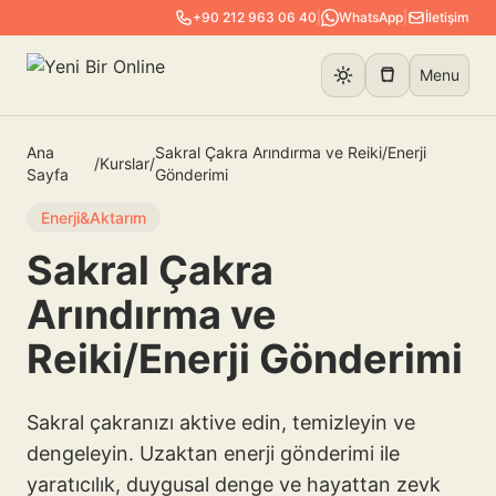
+90 212 963 06 40
|
WhatsApp
|
İletişim
Menu
Ana
Sakral Çakra Arındırma ve Reiki/Enerji
/
Kurslar
/
Sayfa
Gönderimi
Enerji&Aktarım
Sakral Çakra
Arındırma ve
Reiki/Enerji Gönderimi
Sakral çakranızı aktive edin, temizleyin ve
dengeleyin. Uzaktan enerji gönderimi ile
yaratıcılık, duygusal denge ve hayattan zevk