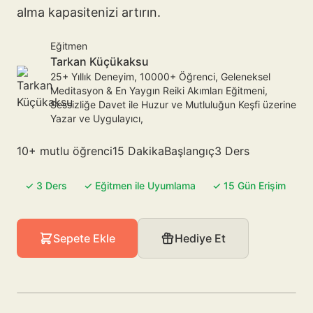
alma kapasitenizi artırın.
Eğitmen
Tarkan Küçükaksu
25+ Yıllık Deneyim, 10000+ Öğrenci, Geleneksel
Meditasyon & En Yaygın Reiki Akımları Eğitmeni,
Sessizliğe Davet ile Huzur ve Mutluluğun Keşfi üzerine
Yazar ve Uygulayıcı,
10+ mutlu öğrenci
15 Dakika
Başlangıç
3 Ders
✓ 3 Ders
✓ Eğitmen ile Uyumlama
✓ 15 Gün Erişim
Sepete Ekle
Hediye Et