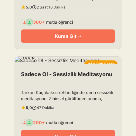
seviyesi. Uyumlama yapabilme yetkisi, sınırsız
5,0
2 Saat 16 Dakika
potansiyel.
300+
mutlu öğrenci
Kursa Git
100 ₺
En Çok Satan
Sadece Ol - Sessizlik Meditasyonu
Tarkan Küçükaksu rehberliğinde derin sessizlik
meditasyonu. Zihinsel gürültüden arınma,
şimdiki ana dönüş. Kendinle baş başa kalma
5,0
47 Dakika
pratiği.
200+
mutlu öğrenci