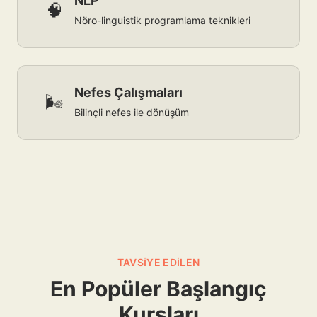
NLP
🧠
Nöro-linguistik programlama teknikleri
Nefes Çalışmaları
🌬️
Bilinçli nefes ile dönüşüm
TAVSIYE EDILEN
En Popüler Başlangıç
Kursları