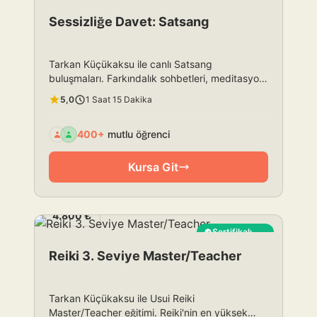
En Çok Satan
Sessizliğe Davet: Satsang
Tarkan Küçükaksu ile canlı Satsang
buluşmaları. Farkındalık sohbetleri, meditasyon
ve soru-cevap. Aylık üyelik ile tüm seanslara
5,0
1 Saat 15 Dakika
katılın.
400+
mutlu öğrenci
Kursa Git
4.800 ₺
Sertifikalı
En Çok Satan
Reiki 3. Seviye Master/Teacher
Tarkan Küçükaksu ile Usui Reiki
Master/Teacher eğitimi. Reiki'nin en yüksek