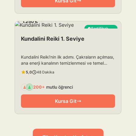
Kursa Git
1.250 ₺
Sertifikalı
En Çok Satan
Kundalini Reiki 1. Seviye
Kundalini Reiki'nin ilk adımı. Çakraların açılması,
ana enerji kanalının temizlenmesi ve temel
Kundalini enerjisi ile tanışma.
5,0
48 Dakika
200+
mutlu öğrenci
Kursa Git